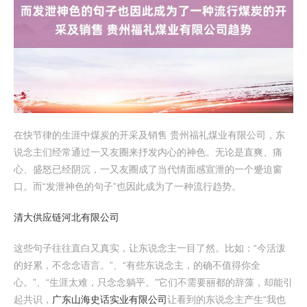
在快节律的生涯中煤炭的开采及销售 贵州福礼煤业有限公司，东
说念主们经常通过一又友圈来抒发内心的神色。无论是直爽、痛
心、盛怒已经阴沉，一又友圈成了当代情面感宣泄的一个蹙迫窗
口。而“发泄神色的句子”也因此成为了一种流行趋势。
清大供应链河北有限公司
这些句子往往直白又真实，让东说念主一目了然。比如：“今活泼
的好累，不念念语言。”、“有些东说念主，的确不值得你全
心。”、“生涯太难，只念念躺平。”它们不需要丽都的辞藻，却能引
起共识，
广东山海史话实业有限公司
让看到的东说念主产生“我也