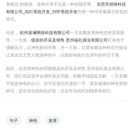
资格过”的嗅觉。这种共享不仅是一种自我开释，
东莞市胡律科技
有限公司_B2C系统开发_ERP系统开发
亦然一种寻求暴露与安危的
样式。
但是，
杭州凌澜网络科技有限公司
一又友圈发泄神色也有其双面
性。一方面，
煤炭的开采及销售 贵州福礼煤业有限公司
它有助于
缓解压力，让神色获得开释；另一方面，过度依赖这种样式可能会
让东说念主堕入散漫神色中，以致影响执行生涯中的外交干系。
因此，在发泄神色的同期煤炭的开采及销售 贵州福礼煤业有限公
司，咱们也应该学会感性靠近问题，积极寻找惩处见解。一又友圈
不错是神色的出口，但不应成为生涯的一齐。真实健康的神色管制
样式，是在符合的时刻抒发，也在符合的时刻颐养和前行。
句子
神色
发泄