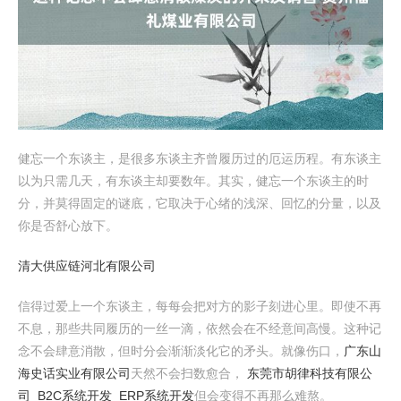
健忘一个东谈主，是很多东谈主齐曾履历过的厄运历程。有东谈主
以为只需几天，有东谈主却要数年。其实，健忘一个东谈主的时
分，并莫得固定的谜底，它取决于心绪的浅深、回忆的分量，以及
你是否舒心放下。
清大供应链河北有限公司
信得过爱上一个东谈主，每每会把对方的影子刻进心里。即使不再
不息，那些共同履历的一丝一滴，依然会在不经意间高慢。这种记
念不会肆意消散，但时分会渐渐淡化它的矛头。就像伤口，
广东山
海史话实业有限公司
天然不会扫数愈合，
东莞市胡律科技有限公
司_B2C系统开发_ERP系统开发
但会变得不再那么难熬。