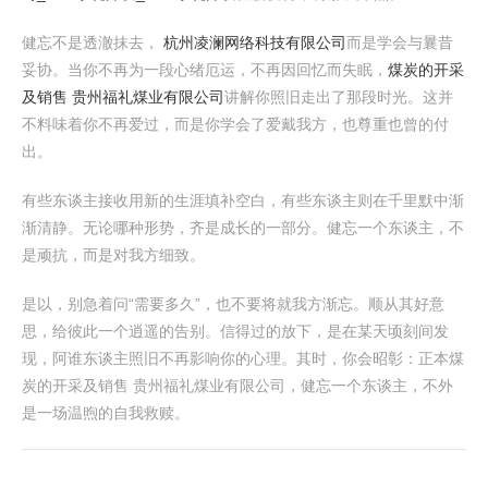
健忘不是透澈抹去，
杭州凌澜网络科技有限公司
而是学会与曩昔
妥协。当你不再为一段心绪厄运，不再因回忆而失眠，
煤炭的开采
及销售 贵州福礼煤业有限公司
讲解你照旧走出了那段时光。这并
不料味着你不再爱过，而是你学会了爱戴我方，也尊重也曾的付
出。
有些东谈主接收用新的生涯填补空白，有些东谈主则在千里默中渐
渐清静。无论哪种形势，齐是成长的一部分。健忘一个东谈主，不
是顽抗，而是对我方细致。
是以，别急着问“需要多久”，也不要将就我方渐忘。顺从其好意
思，给彼此一个逍遥的告别。信得过的放下，是在某天顷刻间发
现，阿谁东谈主照旧不再影响你的心理。其时，你会昭彰：正本煤
炭的开采及销售 贵州福礼煤业有限公司，健忘一个东谈主，不外
是一场温煦的自我救赎。